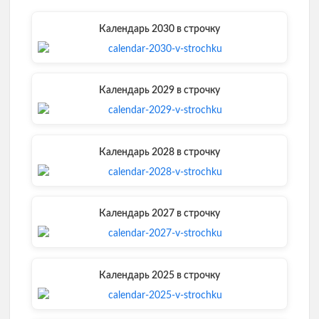
t
o
r
d
A
t
o
e
I
p
e
k
s
n
p
Календарь 2030 в строчку
r
t
)
Календарь 2029 в строчку
Календарь 2028 в строчку
Календарь 2027 в строчку
Календарь 2025 в строчку