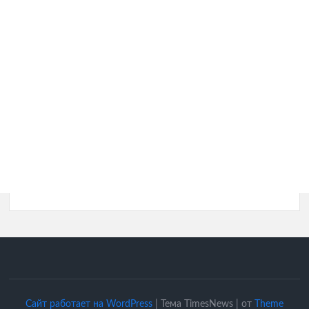
Сайт работает на WordPress
|
Тема TimesNews
|
от
Theme