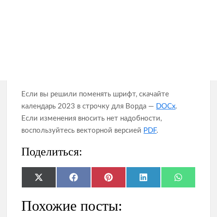
Если вы решили поменять шрифт, скачайте
календарь 2023 в строчку для Ворда —
DOCx
.
Если изменения вносить нет надобности,
воспользуйтесь векторной версией
PDF
.
Поделиться:
Share
Share
Share
Share
Share
X
F
P
L
W
on
on
on
on
on
(
a
i
i
h
T
c
n
n
a
Похожие посты:
w
e
t
k
t
i
b
e
e
s