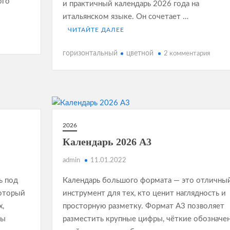
ого
и практичный календарь 2026 года на
итальянском языке. Он сочетает …
ЧИТАЙТЕ ДАЛЕЕ
к
горизонтальный
цветной
2 комментария
записи
Кален
2026
на
италь
языке
2026
Календарь 2026 А3
admin
11.01.2022
ь под
Календарь большого формата — это отличны
который
инструмент для тех, кто ценит наглядность и
х,
просторную разметку. Формат A3 позволяет
ны
разместить крупные цифры, чёткие обозначе