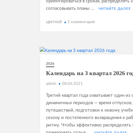
ориентироваться в сроках, распределять 
согласовывать планы …
ЧИТАЙТЕ ДАЛЕЕ
к
цветной
1 комментарий
записи
Вертикальный
календарь
2026
с
номерами
2026
недель
Календарь на 3 квартал 2026 го
admin
08.06.2021
Третий квартал года охватывает один из
динамичных периодов — время отпусков,
путешествий, подготовки к новому учеб
сезону и постепенного возвращения к ра
ритму. Чтобы эффективно распределять 
планировать отдых …
ЧИТАЙТЕ ДАЛЕЕ