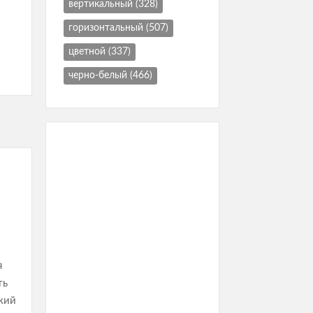
вертикальный
(328)
горизонтальный
(507)
цветной
(337)
черно-белый
(466)
я
ть
кий