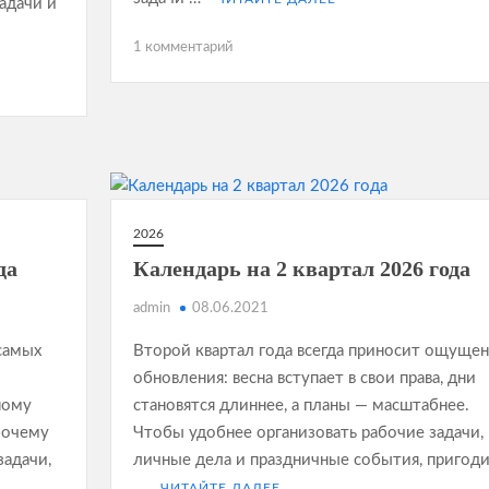
задачи и
к
1 комментарий
записи
Календарь
на
4
квартал
2026
года
2026
да
Календарь на 2 квартал 2026 года
admin
08.06.2021
 самых
Второй квартал года всегда приносит ощуще
обновления: весна вступает в свои права, дни
ному
становятся длиннее, а планы — масштабнее.
бочему
Чтобы удобнее организовать рабочие задачи,
задачи,
личные дела и праздничные события, пригоди
…
ЧИТАЙТЕ ДАЛЕЕ