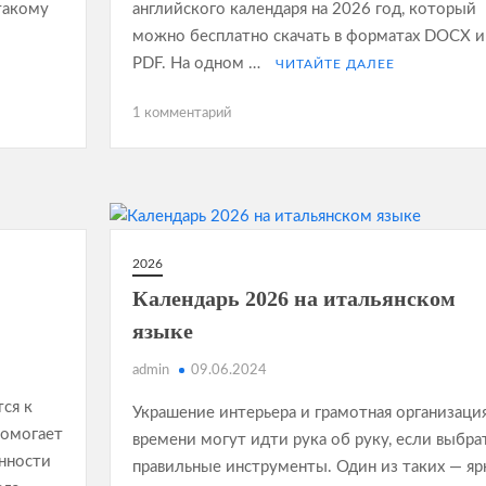
 такому
английского календаря на 2026 год, который
можно бесплатно скачать в форматах DOCX и
PDF. На одном …
ЧИТАЙТЕ ДАЛЕЕ
к
1 комментарий
записи
Русско-
английский
календарь
2026
2026
Календарь 2026 на итальянском
языке
admin
09.06.2024
тся к
Украшение интерьера и грамотная организаци
помогает
времени могут идти рука об руку, если выбра
анности
правильные инструменты. Один из таких — яр