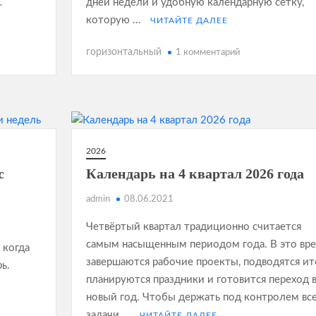
…
дней недели и удобную календарную сетку,
которую …
ЧИТАЙТЕ ДАЛЕЕ
к
горизонтальный
1 комментарий
записи
Календарь
2026
А3
2026
с
Календарь на 4 квартал 2026 года
admin
08.06.2021
Четвёртый квартал традиционно считается
самым насыщенным периодом года. В это вр
 когда
завершаются рабочие проекты, подводятся ит
ь.
планируются праздники и готовится переход 
новый год. Чтобы держать под контролем вс
задачи …
ЧИТАЙТЕ ДАЛЕЕ