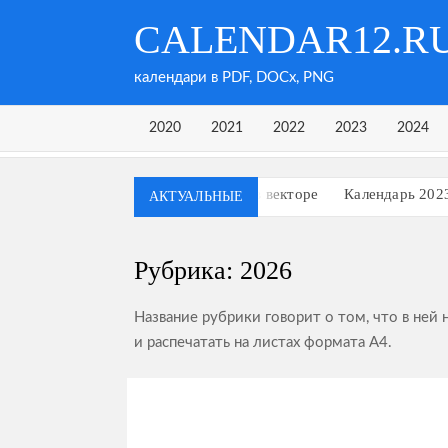
Перейти
CALENDAR12.R
к
содержимому
календари в PDF, DOCx, PNG
2020
2021
2022
2023
2024
Календарь 2023 в векторе
Календарь 202
АКТУАЛЬНЫЕ
Календарь на 4 квартал 2023 года
Календа
Календарь на 2 квартал 2023 года
Календа
Рубрика:
2026
Календарь на декабрь 2022 и январь, феврал
Календарь на декабрь 2023 и январь, феврал
Название рубрики говорит о том, что в ней
и распечатать на листах формата А4.