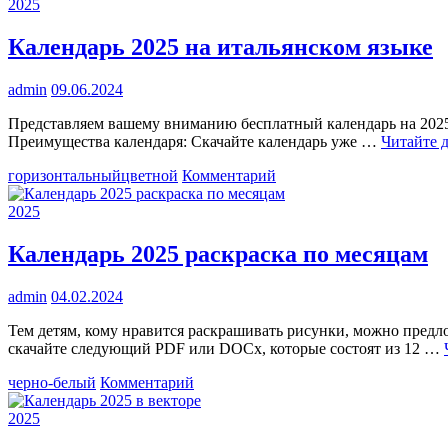
календарь
2025
2025
Календарь 2025 на итальянском языке
admin
09.06.2024
Представляем вашему вниманию бесплатный календарь на 2025 
Преимущества календаря: Скачайте календарь уже …
Читайте 
к
горизонтальный
цветной
Комментарий
Календарь
2025
2025
на
итальянском
Календарь 2025 раскраска по месяцам
языке
admin
04.02.2024
Тем детям, кому нравится раскрашивать рисунки, можно предло
скачайте следующий PDF или DOCx, которые состоят из 12 …
к
черно-белый
Комментарий
Календарь
2025
2025
раскраска