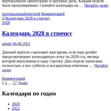
вертикальную ориентацию и крупные даты. Каждая неделя
была пронумерована. Скачайте календарь на …
Читайте далее
к
вертикальный
цветной
Комментарий
Календарь
на
2028
1
квартал
Календарь 2028 в строчку
2028
года
admin
06.06.2021
Данный шаблон сэкономит вам время, если ваш дизайн
предусматривает календарную сетку на 2028 год, месяца
которой выполнены в одну строчку. Дни недели написаны
полностью, а все субботы и воскресенья отмечены …
Читайте
далее
к
Комментарий
Пагинация
Календарь
1
2
…
17
Далее
2028
записей
в
Календари по годам
строчку
2020
2021