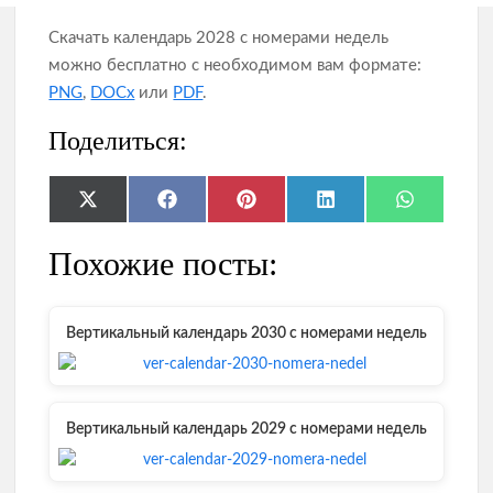
Скачать календарь 2028 с номерами недель
можно бесплатно с необходимом вам формате:
PNG
,
DOCx
или
PDF
.
Поделиться:
Share
Share
Share
Share
Share
X
F
P
L
W
on
on
on
on
on
(
a
i
i
h
T
c
n
n
a
Похожие посты:
w
e
t
k
t
i
b
e
e
s
t
o
r
d
A
t
o
e
I
p
e
k
s
n
p
Вертикальный календарь 2030 с номерами недель
r
t
)
Вертикальный календарь 2029 с номерами недель