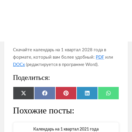
Скачайте календарь на 1 квартал 2028 года в
формате, который вам более удобный:
PDF
или
DOCx
(редактируется в программе Word).
Поделиться:
Share
Share
Share
Share
Share
X
F
P
L
W
on
on
on
on
on
(
a
i
i
h
T
c
n
n
a
Похожие посты:
w
e
t
k
t
i
b
e
e
s
t
o
r
d
A
t
o
e
I
p
e
k
s
n
p
Календарь на 1 квартал 2021 года
r
t