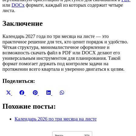
или
DOCx
формате, каждый из которых содержит четыре
листа.
Заключение
Календарь 2027 года по три месяца на листе — это
практичное решение для тех, кто ценит порядок и удобство.
Чёткая структура, минималистичное оформление и
возможность скачать файл в PDF или DOCX делают его
универсальным инструментом для планирования. Такой
формат помогает держать под контролем задачи на
протяжении всего квартала и уверенно двигаться к целям.
Поделиться:
Share
Share
Share
Share
Share
X
Facebook
Pinterest
LinkedIn
WhatsApp
on
on
on
on
on
(Twitter)
Похожие посты:
Календарь 2026 по три месяца на листе