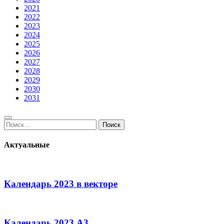
2021
2022
2023
2024
2025
2026
2027
2028
2029
2030
2031
Поиск:
Поиск
Актуальные
Календарь 2023 в векторе
Календарь 2023 А3