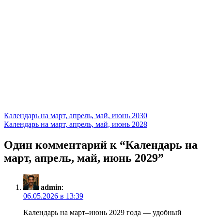
Навигация
Календарь на март, апрель, май, июнь 2030
Календарь на март, апрель, май, июнь 2028
по
записям
Один комментарий к “
Календарь на
март, апрель, май, июнь 2029
”
admin
:
06.05.2026 в 13:39
Календарь на март–июнь 2029 года — удобный