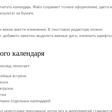
печатать календарь. Файл сохраняет точное оформление, цвета 
езультат на бумаге.
м важно внести изменения. В текстовом редакторе можно
ы: добавить заметки, выделить важные даты, изменить шрифты
ого календаря
есяца, помогает:
мейные встречи
сезон
егрузок
ытия
ольких отдельных календарей
д новогодних праздников, когда дел и мероприятий становитс