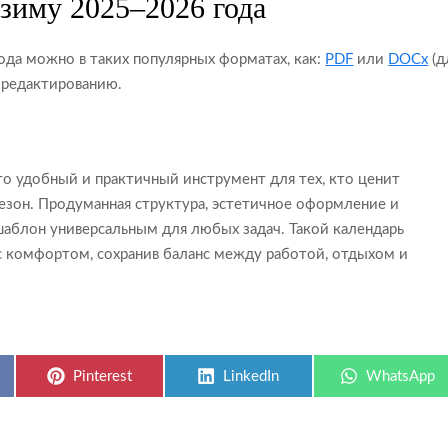
 зиму 2025–2026 года
ода можно в таких популярных форматах, как:
PDF
или
DOCx
(д
и редактированию.
то удобный и практичный инструмент для тех, кто ценит
сезон. Продуманная структура, эстетичное оформление и
аблон универсальным для любых задач. Такой календарь
с комфортом, сохранив баланс между работой, отдыхом и
Share
Share
Share
Pinterest
LinkedIn
WhatsApp
on
on
on