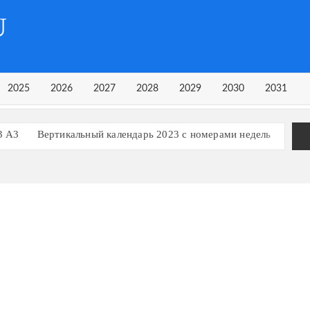
U
2025
2026
2027
2028
2029
2030
2031
3 А3
Вертикальный календарь 2023 с номерами недель
рь на 3 квартал 2023 года
рь на 1 квартал 2023 года
Календарь 2023 в строчку
ь, март 2023
ь, март 2024