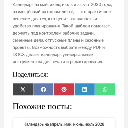
Календарь на май, июнь, июль и август 2030 года,
размещённый на одном листе, — это практичное
решение для тех, кто ценит наглядность и
удобство планирования. Такой шаблон помогает
держать под контролем рабочие задачи,
семейные дела, отпускные планы и сезонные
проекты. Возможность выбрать между PDF и
DOCX делает календарь универсальным
инструментом для печати и редактирования.
Поделиться:
Share
Share
Share
Share
Share
X
F
P
L
W
on
on
on
on
on
(
a
i
i
h
T
c
n
n
a
Похожие посты:
w
e
t
k
t
i
b
e
e
s
t
o
r
d
A
t
o
e
I
p
e
k
s
n
p
Календарь на апрель, май, июнь, июль 2028
r
t