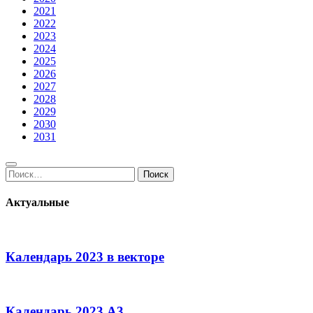
2021
2022
2023
2024
2025
2026
2027
2028
2029
2030
2031
Поиск:
Поиск
Актуальные
Календарь 2023 в векторе
Календарь 2023 А3