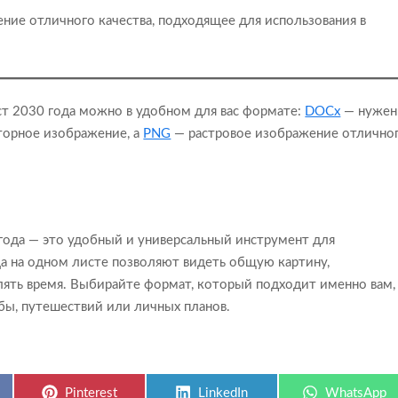
ние отличного качества, подходящее для использования в
уст 2030 года можно в удобном для вас формате:
DOCx
— нужен
торное изображение, а
PNG
— растровое изображение отлично
 года — это удобный и универсальный инструмент для
ца на одном листе позволяют видеть общую картину,
елять время. Выбирайте формат, который подходит именно вам,
бы, путешествий или личных планов.
Share
Share
Share
Pinterest
LinkedIn
WhatsApp