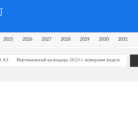
U
2025
2026
2027
2028
2029
2030
2031
3 А3
Вертикальный календарь 2023 с номерами недель
рь на 3 квартал 2023 года
рь на 1 квартал 2023 года
Календарь 2023 в строчку
ь, март 2023
ь, март 2024