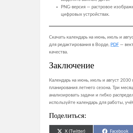
PNG‑версия — растровое изображе
цифровых устройствах.
Скачать календарь на июнь, июль и авг
для редактирования в Ворде,
PDF
— век
качества.
Заключение
Календарь на июнь, июль и август 2030
планирования летнего сезона. Три меся
анализировать задачи и гибко распред
используйте календарь для работы, учё
Поделиться:
Share
Share
X (Twitter)
Facebook