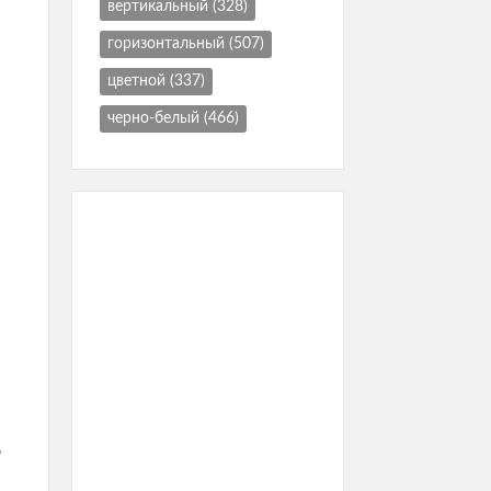
вертикальный
(328)
горизонтальный
(507)
цветной
(337)
черно-белый
(466)
е
ь