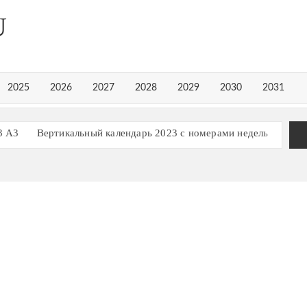
U
2025
2026
2027
2028
2029
2030
2031
3 А3
Вертикальный календарь 2023 с номерами недель
рь на 3 квартал 2023 года
рь на 1 квартал 2023 года
Календарь 2023 в строчку
ь, март 2023
ь, март 2024