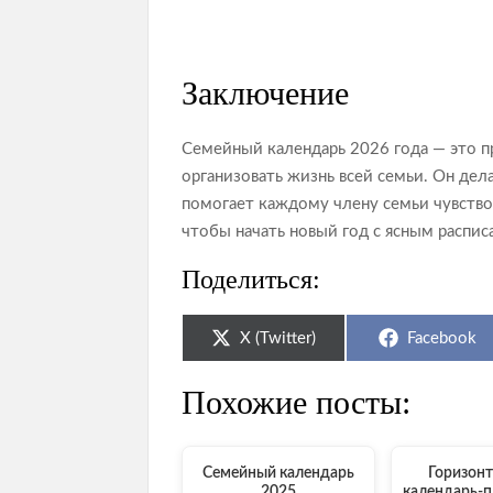
Заключение
Семейный календарь 2026 года — это п
организовать жизнь всей семьи. Он де
помогает каждому члену семьи чувствов
чтобы начать новый год с ясным расп
Поделиться:
Share
Share
X (Twitter)
Facebook
on
on
Похожие посты:
Семейный календарь
Горизон
2025
календарь-п