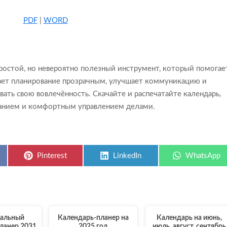
PDF
|
WORD
ростой, но невероятно полезный инструмент, который помогае
лает планирование прозрачным, улучшает коммуникацию и
ать свою вовлечённость. Скачайте и распечатайте календарь,
исанием и комфортным управлением делами.
Share
Share
Share
Pinterest
LinkedIn
WhatsApp
on
on
on
тальный
Календарь-планер на
Календарь на июнь,
ланер 2031
2025 год
июль, август, сентябрь