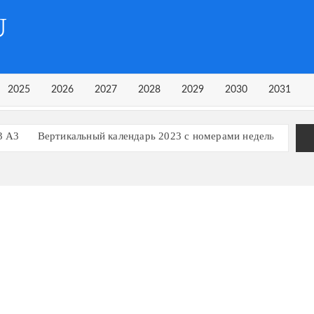
U
2025
2026
2027
2028
2029
2030
2031
3 А3
Вертикальный календарь 2023 с номерами недель
рь на 3 квартал 2023 года
рь на 1 квартал 2023 года
Календарь 2023 в строчку
ь, март 2023
ь, март 2024