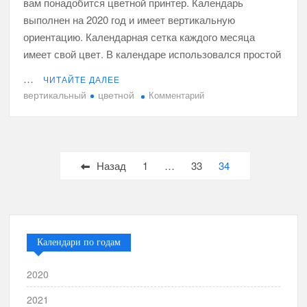
вам понадобится цветной принтер. Календарь
выполнен на 2020 год и имеет вертикальную
ориентацию. Календарная сетка каждого месяца
имеет свой цвет. В календаре использовался простой
…
ЧИТАЙТЕ ДАЛЕЕ
вертикальный
цветной
к
Комментарий
Цветной
вертикальный
годовой
календарь
Пагинация
Назад
1
…
33
34
2020
записей
Календари по годам
2020
2021