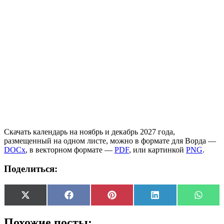
Скачать календарь на ноябрь и декабрь 2027 года,
размещенный на одном листе, можно в формате для Ворда —
DOCx
, в векторном формате —
PDF
, или картинкой
PNG
.
Поделиться:
Share
Share
Share
Share
Share
X
Facebook
Pinterest
LinkedIn
Whats
on
on
on
on
on
(Twitter)
Похожие посты: