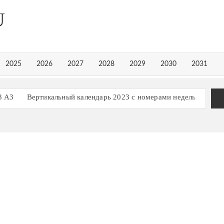
U
2025
2026
2027
2028
2029
2030
2031
3 А3
Вертикальный календарь 2023 с номерами недель
рь на 3 квартал 2023 года
рь на 1 квартал 2023 года
Календарь 2023 в строчку
ь, март 2023
ь, март 2024