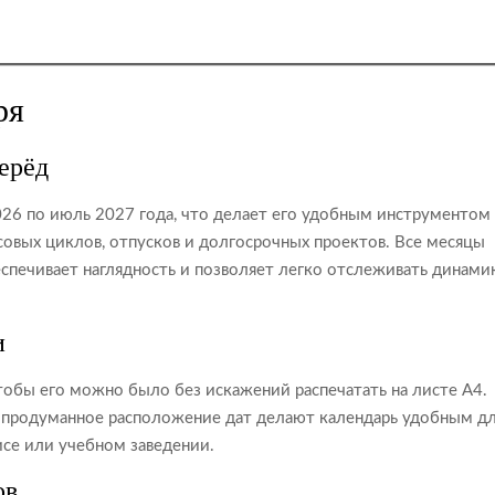
ря
перёд
026 по июль 2027 года, что делает его удобным инструментом
совых циклов, отпусков и долгосрочных проектов. Все месяцы
спечивает наглядность и позволяет легко отслеживать динами
и
обы его можно было без искажений распечатать на листе А4.
 и продуманное расположение дат делают календарь удобным д
исе или учебном заведении.
ов