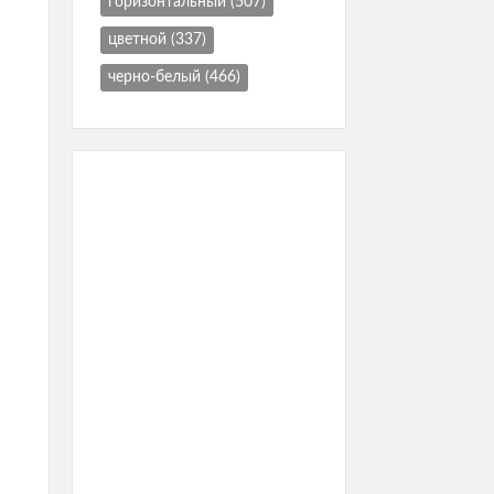
горизонтальный
(507)
цветной
(337)
черно-белый
(466)