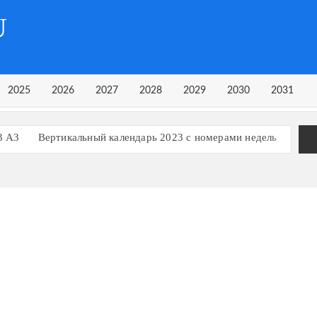
U
2025
2026
2027
2028
2029
2030
2031
3 А3
Вертикальный календарь 2023 с номерами недель
рь на 3 квартал 2023 года
рь на 1 квартал 2023 года
Календарь 2023 в строчку
ь, март 2023
февраль, март 2024