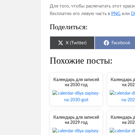
Для того, чтобы распечатать этот крас
бесплатно его левую часть в
PNG
или
D
Поделиться:
Share
Share
X (Twitter)
Facebook
on
on
Похожие посты:
Календарь для записей
Календарь д
на 2030 год
на 202
Календарь для записей
Календарь д
на 2029 год
на 202