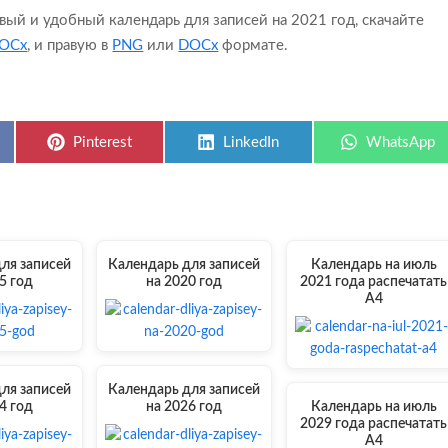
ивый и удобный календарь для записей на 2021 год, скачайте
OCx
, и правую в
PNG
или
DOCx
формате.
Share
Share
Share
Pinterest
LinkedIn
WhatsApp
on
on
on
ля записей
Календарь для записей
Календарь на июль
5 год
на 2020 год
2021 года распечатать
А4
ля записей
Календарь для записей
4 год
на 2026 год
Календарь на июль
2029 года распечатать
А4