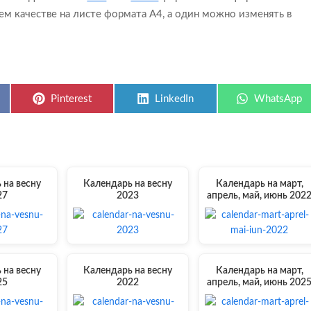
ем качестве на листе формата А4, а один можно изменять в
Share
Share
Share
Pinterest
LinkedIn
WhatsApp
on
on
on
 на весну
Календарь на весну
Календарь на март,
27
2023
апрель, май, июнь 202
 на весну
Календарь на весну
Календарь на март,
25
2022
апрель, май, июнь 202