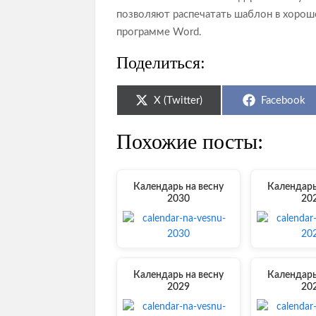
позволяют распечатать шаблон в хорош
программе Word.
Поделиться:
Share
Share
X (Twitter)
Facebook
on
on
Похожие посты:
Календарь на весну
Календарь
2030
20
Календарь на весну
Календарь
2029
20