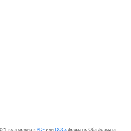
2021 года можно в
PDF
или
DOCx
формате. Оба формата