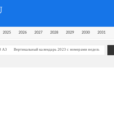
U
2025
2026
2027
2028
2029
2030
2031
3 А3
Вертикальный календарь 2023 с номерами недель
рь на 3 квартал 2023 года
рь на 1 квартал 2023 года
Календарь 2023 в строчку
ь, март 2023
ь, март 2024