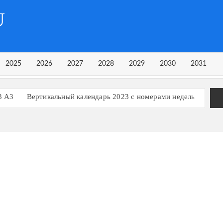
U
2025
2026
2027
2028
2029
2030
2031
3 А3
Вертикальный календарь 2023 с номерами недель
рь на 3 квартал 2023 года
рь на 1 квартал 2023 года
Календарь 2023 в строчку
ь, март 2023
ь, март 2024