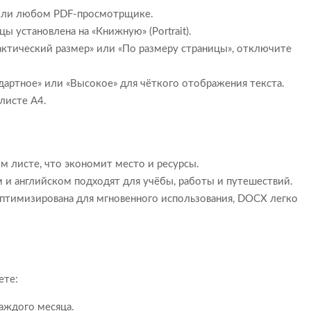
 или любом PDF-просмотрщике.
ы установлена на «Книжную» (Portrait).
актический размер» или «По размеру страницы», отключите
ндартное» или «Высокое» для чёткого отображения текста.
листе A4.
м листе, что экономит место и ресурсы.
м и английском подходят для учёбы, работы и путешествий.
 оптимизирована для мгновенного использования, DOCX легко
ете:
аждого месяца.