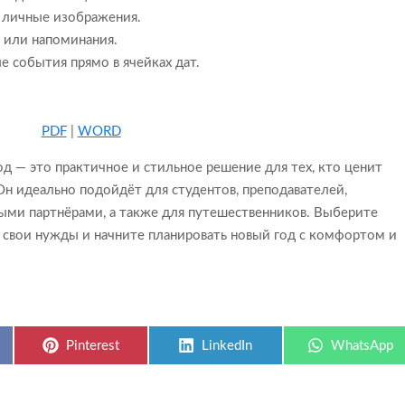
 личные изображения.
 или напоминания.
е события прямо в ячейках дат.
PDF
|
WORD
од — это практичное и стильное решение для тех, кто ценит
 Он идеально подойдёт для студентов, преподавателей,
ыми партнёрами, а также для путешественников. Выберите
 свои нужды и начните планировать новый год с комфортом и
Share
Share
Share
Pinterest
LinkedIn
WhatsApp
on
on
on