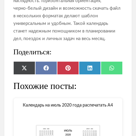
наглядность. Горизонтальная ориентация,
черно‑белый дизайн и возможность скачать файл
в нескольких форматах делают шаблон
универсальным и удобным. Такой календарь
станет надежным помощником в планировании
дел, поездок и личных задач на весь месяц.
Поделиться:
Share
Share
Share
Share
Share
X
F
P
L
W
on
on
on
on
on
(
a
i
i
h
T
c
n
n
a
Похожие посты:
w
e
t
k
t
i
b
e
e
s
t
o
r
d
A
t
o
e
I
p
e
k
s
n
p
Календарь на июль 2020 года распечатать А4
r
t
)