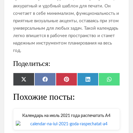
аккуратный и удобный шаблон для печати. Он
сочетает в себе минимализм, функциональность и
приятные визуальные акценты, оставаясь при этом
универсальным для любых задач. Такой календарь
легко впишется в рабочее пространство и станет
надежным инструментом планирования на весь
год.
Поделиться:
Share
Share
Share
Share
Share
X
F
P
L
W
on
on
on
on
on
(
a
i
i
h
T
c
n
n
a
Похожие посты:
w
e
t
k
t
i
b
e
e
s
t
o
r
d
A
t
o
e
I
p
e
k
s
n
p
Календарь на июль 2021 года распечатать А4
r
t
)