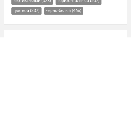
вертикальный
(328)
горизонтальный
(507)
цветной
(337)
черно-белый
(466)