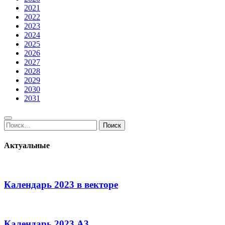
2021
2022
2023
2024
2025
2026
2027
2028
2029
2030
2031
Поиск:
Поиск
Актуальные
Календарь 2023 в векторе
Календарь 2023 А3