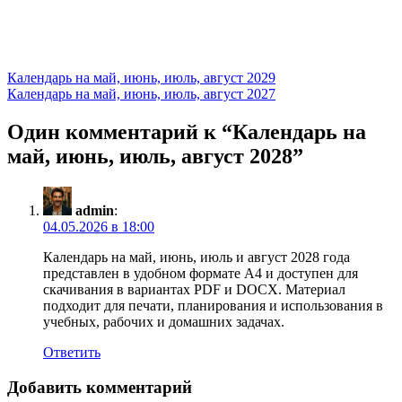
Навигация
Календарь на май, июнь, июль, август 2029
Календарь на май, июнь, июль, август 2027
по
записям
Один комментарий к “
Календарь на
май, июнь, июль, август 2028
”
admin
:
04.05.2026 в 18:00
Календарь на май, июнь, июль и август 2028 года
представлен в удобном формате А4 и доступен для
скачивания в вариантах PDF и DOCX. Материал
подходит для печати, планирования и использования в
учебных, рабочих и домашних задачах.
Ответить
Добавить комментарий