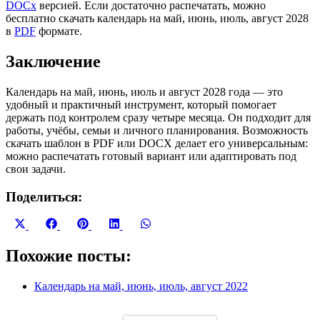
DOCx
версией. Если достаточно распечатать, можно
бесплатно скачать календарь на май, июнь, июль, август 2028
в
PDF
формате.
Заключение
Календарь на май, июнь, июль и август 2028 года — это
удобный и практичный инструмент, который помогает
держать под контролем сразу четыре месяца. Он подходит для
работы, учёбы, семьи и личного планирования. Возможность
скачать шаблон в PDF или DOCX делает его универсальным:
можно распечатать готовый вариант или адаптировать под
свои задачи.
Поделиться:
Share
Share
Share
Share
Share
X
Facebook
Pinterest
LinkedIn
WhatsApp
on
on
on
on
on
(Twitter)
Похожие посты:
Календарь на май, июнь, июль, август 2022