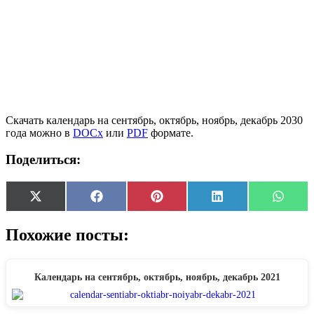
Скачать календарь на сентябрь, октябрь, ноябрь, декабрь 2030
года можно в
DOCx
или
PDF
формате.
Поделиться:
Share
Share
Share
Share
Share
X
Facebook
Pinterest
LinkedIn
Whats
on
on
on
on
on
(Twitter)
Похожие посты:
Календарь на сентябрь, октябрь, ноябрь, декабрь 2021