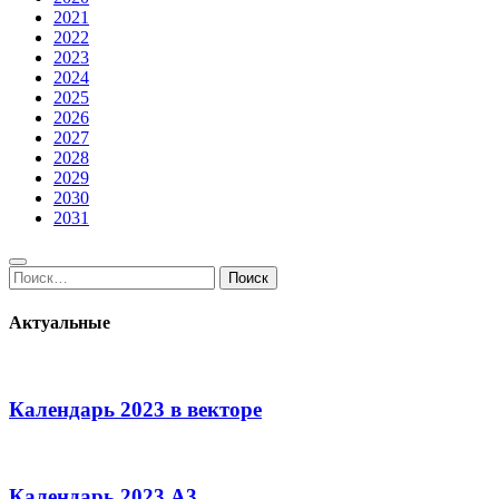
2021
2022
2023
2024
2025
2026
2027
2028
2029
2030
2031
Поиск:
Поиск
Актуальные
Календарь 2023 в векторе
Календарь 2023 А3