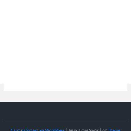
Сайт работает на WordPress
|
Тема TimesNews
|
от
Theme