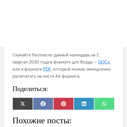
Скачайте бесплатно данный календарь на 2
квартал 2030 года в формате для Ворда —
DOCx
,
или в формате
PDF
, который можно немедленно
распечатать на листе А4 формата.
Поделиться:
Share
Share
Share
Share
Share
X
F
P
L
W
on
on
on
on
on
(
a
i
i
h
T
c
n
n
a
Похожие посты:
w
e
t
k
t
i
b
e
e
s