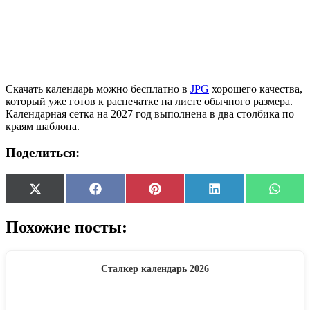
Скачать календарь можно бесплатно в
JPG
хорошего качества,
который уже готов к распечатке на листе обычного размера.
Календарная сетка на 2027 год выполнена в два столбика по
краям шаблона.
Поделиться:
Share
Share
Share
Share
Share
X
Facebook
Pinterest
LinkedIn
Whats
on
on
on
on
on
(Twitter)
Похожие посты:
Сталкер календарь 2026