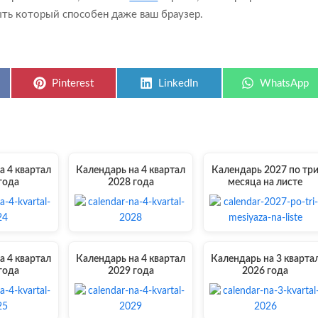
ыть который способен даже ваш браузер.
Share
Share
Share
Pinterest
LinkedIn
WhatsApp
on
on
on
а 4 квартал
Календарь на 4 квартал
Календарь 2027 по тр
года
2028 года
месяца на листе
а 4 квартал
Календарь на 4 квартал
Календарь на 3 кварта
года
2029 года
2026 года