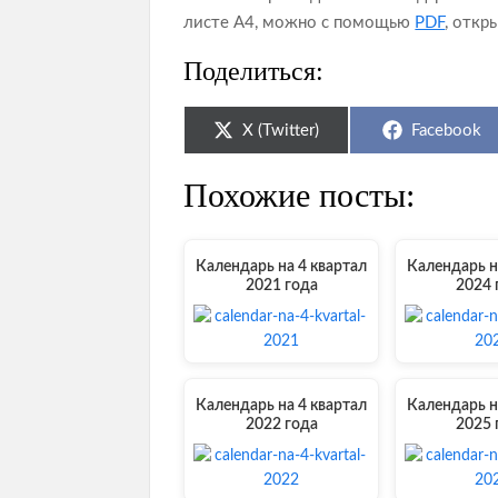
листе А4, можно с помощью
PDF
, откр
Поделиться:
Share
Share
X (Twitter)
Facebook
on
on
Похожие посты:
Календарь на 4 квартал
Календарь н
2021 года
2024 
Календарь на 4 квартал
Календарь н
2022 года
2025 