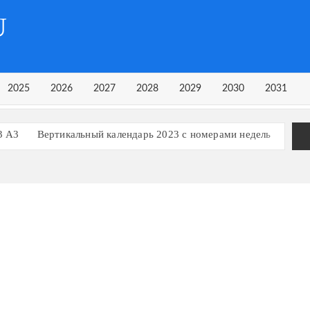
U
2025
2026
2027
2028
2029
2030
2031
3 А3
Вертикальный календарь 2023 с номерами недель
рь на 3 квартал 2023 года
рь на 1 квартал 2023 года
Календарь 2023 в строчку
ь, март 2023
ь, март 2024